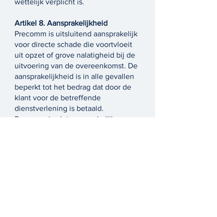
wettelijk verplicht is.
Artikel 8. Aansprakelijkheid
Precomm is uitsluitend aansprakelijk
voor directe schade die voortvloeit
uit opzet of grove nalatigheid bij de
uitvoering van de overeenkomst. De
aansprakelijkheid is in alle gevallen
beperkt tot het bedrag dat door de
klant voor de betreffende
dienstverlening is betaald.
Precomm is niet aansprakelijk voor
indirecte schade, zoals winstderving,
verlies van gegevens of
gevolgschade.
Artikel 9. Overmacht
Onder overmacht wordt verstaan
omstandigheden die de nakoming
van de overeenkomst verhinderen
en die niet aan Precomm kunnen