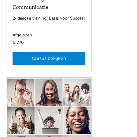
Communicatie
2- daagse training/ Basis voor Succes!
Afgelopen
770
€ 770
euro
Cursus bekijken