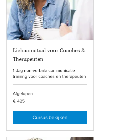
Lichaamstaal voor Coaches &
Therapeuten
1 dag non-verbale communicatie
training voor coaches en therapeuten
Afgelopen
425
€ 425
euro
Cursus bekijken